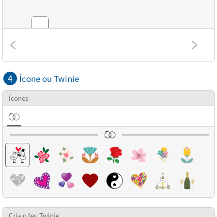
Combinações
4
Ícone ou Twinie
Texturas
Ícones
Cria o teu Twinie