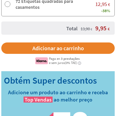
72 Etiquetas quadradas para
12,95
€
casamentos
-38%
9,95
Total
13,90
€
€
Paga en
3 prestações
e sem juros(0% TAE)
i
Adicione um produto ao carrinho e receba
Top Vendas
ao melhor preço