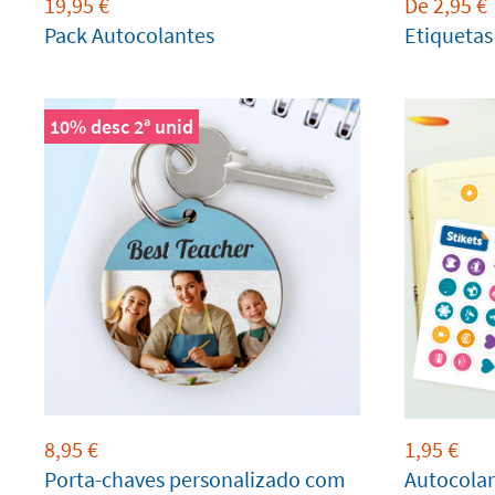
19,95
€
De
2,95
€
Pack Autocolantes
Etiqueta
10% desc 2ª unid
8,95
€
1,95
€
Porta-chaves personalizado com
Autocolan