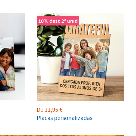
10% desc 2ª unid
De
11,95
€
Placas personalizadas