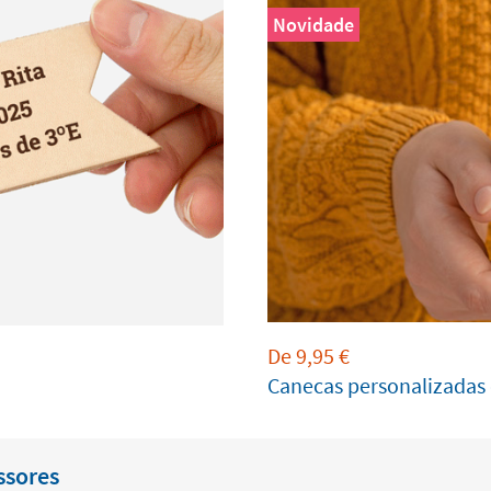
Novidade
De
9,95
€
Canecas personalizadas
ssores