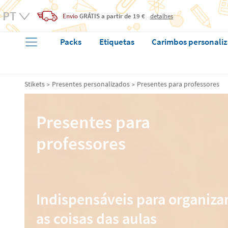
Envio
GRÁTIS
a partir de 19 €
detalhes
Packs
Etiquetas
Carimbos personali
Stikets
Presentes personalizados
Presentes para professores
Presentes para
professores
Indispensáveis para organiza
as coisas das aulas