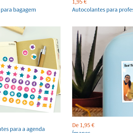
1,95
€
s para bagagem
Autocolantes para profe
De
1,95
€
tes para a agenda
Ímanes