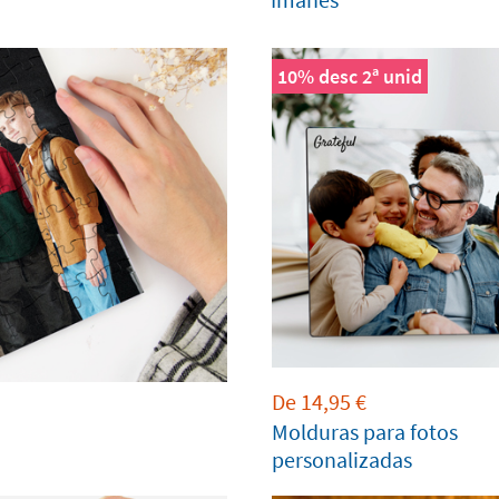
10% desc 2ª unid
De
14,95
€
Molduras para fotos
personalizadas