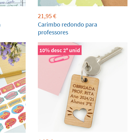
21,95
€
a
Carimbo redondo para
professores
10% desc 2ª unid