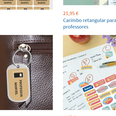
21,95
€
Carimbo retangular par
professores