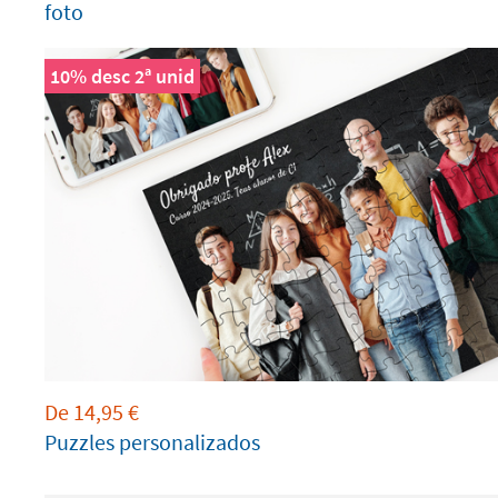
foto
10% desc 2ª unid
De
14,95
€
Puzzles personalizados