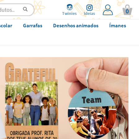
0
Twinies
Ideias
scolar
Garrafas
Desenhos animados
Ímanes