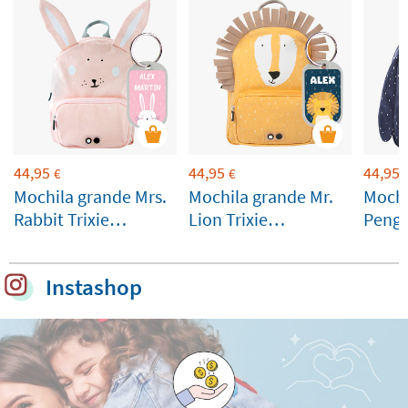
44,95
44,95
44,95
€
€
Mochila grande Mrs.
Mochila grande Mr.
Mochi
Rabbit Trixie
Lion Trixie
Pengu
personalizável
personalizável
perso
Instashop