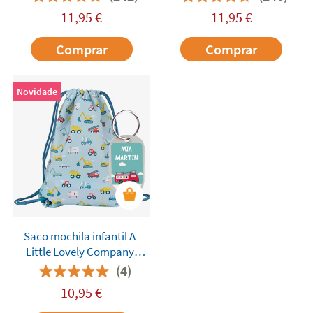
11,95
€
11,95
€
Comprar
Comprar
Novidade
Saco mochila infantil A
Little Lovely Company
Unicorn Dreams
(4)
10,95
€