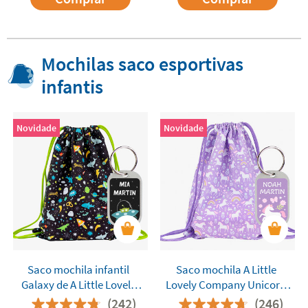
Mochilas saco esportivas
infantis
Novidade
Novidade
Saco mochila infantil
Saco mochila A Little
Galaxy de A Little Lovely
Lovely Company Unicorn
Comany
Dreams
(242)
(246)