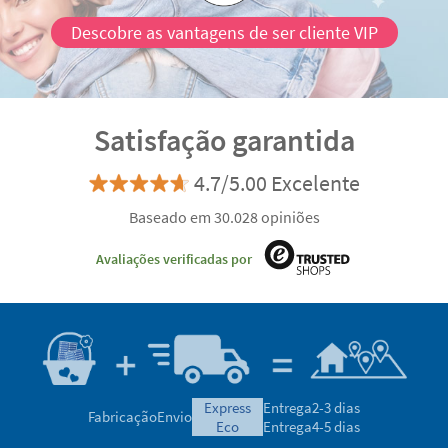
Descobre as vantagens de ser cliente VIP
Satisfação garantida
4.7/5.00 Excelente
Baseado em 30.028 opiniões
Avaliações verificadas por
express
Entrega
2-3 dias
Fabricação
Envio
eco
Entrega
4-5 dias