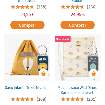
Triceratops
Rabbit
(238)
(266)
24,95
€
24,95
€
Comprar
Comprar
Novidade
Saco infantil Trixie Mr. Lion
Mochila saco Wild Dinos
Saro personalizável
(269)
(231)