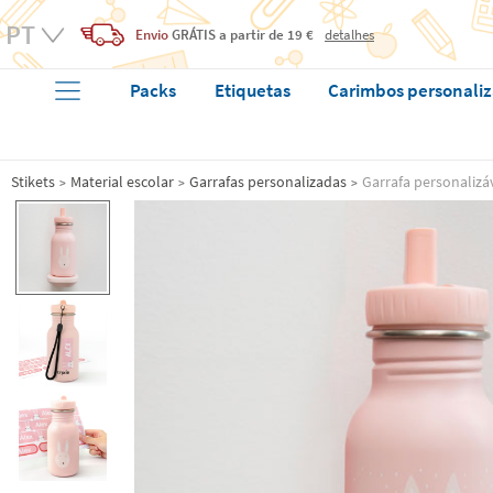
Envio
GRÁTIS
a partir de 19 €
detalhes
Packs
Etiquetas
Carimbos personali
Stikets
Material escolar
Garrafas personalizadas
Garrafa personalizáv