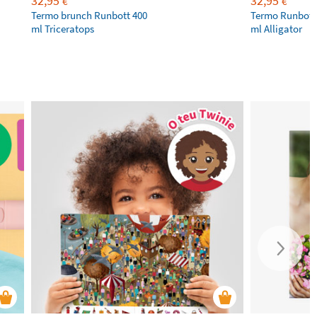
32,95
32,95
€
€
Termo brunch Runbott 400
Termo Runbott
ml Triceratops
ml Alligator