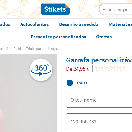
zados
Autocolantes
Desenho à medida
Material e
Presentes personalizados
Ofertas
el Mrs. Rabbit Trixie para crianças
Garrafa personalizáve
De
24,95
€
Texto
1