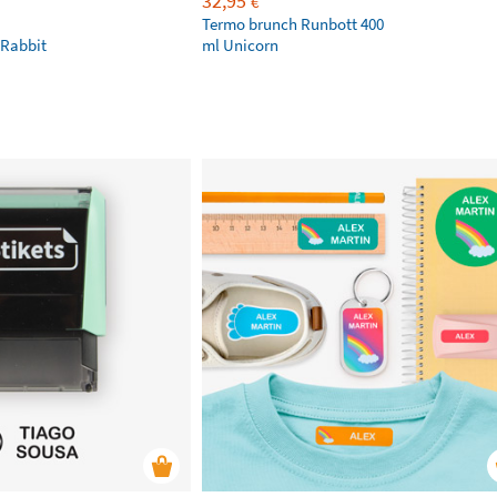
32,95
€
Termo brunch Runbott 400
 Rabbit
ml Unicorn