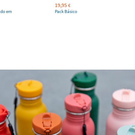
19,95
€
ado em
Pack Básico