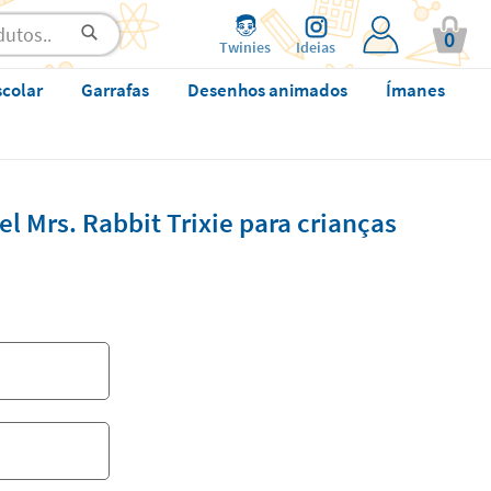
0
Twinies
Ideias
scolar
Garrafas
Desenhos animados
Ímanes
l Mrs. Rabbit Trixie para crianças