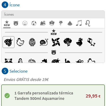
4
Ícone
Ícones
5
Selecione
Envios GRÁTIS desde 19€
1 Garrafa personalizada térmica
29,95
€
Tandem 500ml Aquamarine