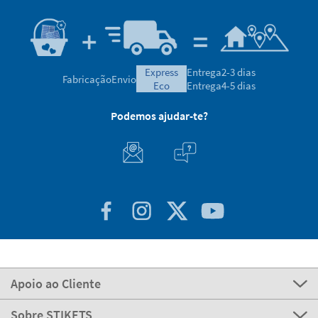
express
Entrega
2-3 dias
Fabricação
Envio
eco
Entrega
4-5 dias
Podemos ajudar-te?
Apoio ao Cliente
Sobre STIKETS