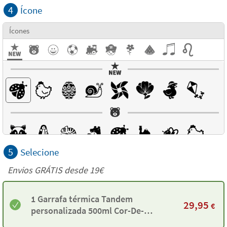
4
Ícone
Ícones
5
Selecione
Envios GRÁTIS desde 19€
1 Garrafa térmica Tandem
29,95
€
personalizada 500ml Cor-De-
Rosa fluorescente