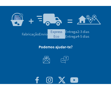
express
Entrega
2-3 dias
Fabricação
Envio
eco
Entrega
4-5 dias
Podemos ajudar-te?
Apoio ao Cliente