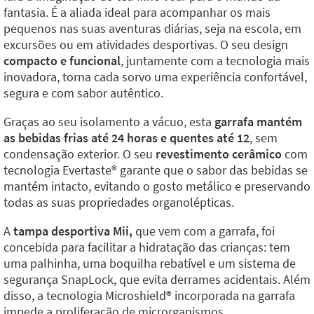
fantasia. É a aliada ideal para acompanhar os mais
pequenos nas suas aventuras diárias, seja na escola, em
excursões ou em atividades desportivas. O seu design
compacto e funcional
, juntamente com a tecnologia mais
inovadora, torna cada sorvo uma experiência confortável,
segura e com sabor autêntico.
Graças ao seu isolamento a vácuo, esta
garrafa mantém
as bebidas frias até 24 horas e quentes até 12
, sem
condensação exterior. O seu
revestimento cerâmico
com
tecnologia Evertaste®️ garante que o sabor das bebidas se
mantém intacto, evitando o gosto metálico e preservando
todas as suas propriedades organolépticas.
A
tampa desportiva Mii,
que vem com a garrafa, foi
concebida para facilitar a hidratação das crianças: tem
uma palhinha, uma boquilha rebatível e um sistema de
segurança SnapLock, que evita derrames acidentais. Além
disso, a tecnologia Microshield®️ incorporada na garrafa
impede a proliferação de microrganismos,