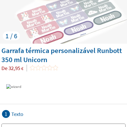
1 / 6
Garrafa térmica personalizável Runbott
350 ml Unicorn
De
32,95
€
1
Texto