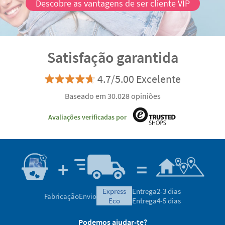
Descobre as vantagens de ser cliente VIP
Satisfação garantida
4.7/5.00 Excelente
Baseado em 30.028 opiniões
Avaliações verificadas por
express
Entrega
2-3 dias
Fabricação
Envio
eco
Entrega
4-5 dias
Podemos ajudar-te?