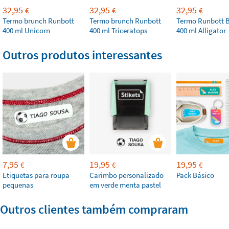
32,95
32,95
32,95
€
€
€
Termo brunch Runbott
Termo brunch Runbott
Termo Runbott 
400 ml Unicorn
400 ml Triceratops
400 ml Alligator
Outros produtos interessantes
7,95
19,95
19,95
€
€
€
Etiquetas para roupa
Carimbo personalizado
Pack Básico
pequenas
em verde menta pastel
Outros clientes também compraram