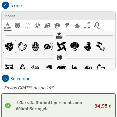
4
Ícone
Ícones
5
Selecione
Envios GRÁTIS desde 19€
1 Garrafa Runbott personalizada
34,95
€
600ml Beringela