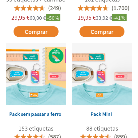
(249)
(1.700)
29,95
€
19,95
€
60,00
€
-50%
33,92
€
-41%
Comprar
Comprar
Pack sem passar a ferro
Pack Mini
153 etiquetas
88 etiquetas
(587)
(859)