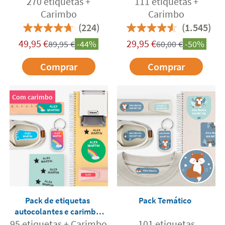
270 etiquetas +
111 etiquetas +
Carimbo
Carimbo
(224)
(1.545)
49,95
€
29,95
€
89,95
€
-44%
60,00
€
-50%
Comprar
Comprar
Com carimbo
Pack de etiquetas
Pack Temático
autocolantes e carimbo
personalizado
95 etiquetas + Carimbo
101 etiquetas