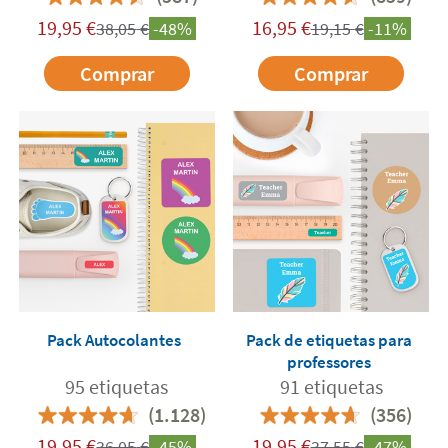
19,95
€
16,95
€
38,05
€
-48%
19,15
€
-11%
Comprar
Comprar
Pack Autocolantes
Pack de etiquetas para
professores
95 etiquetas
91 etiquetas
(1.128)
(356)
19,95
€
19,95
€
36,05
€
-45%
37,55
€
-47%