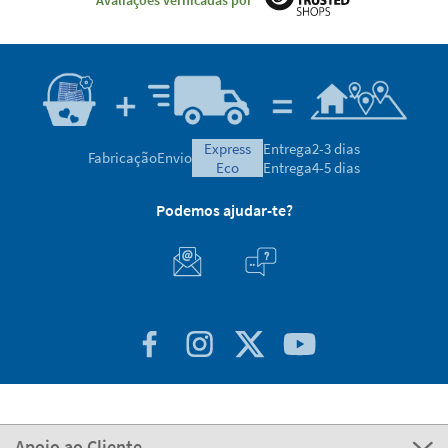
express
Entrega
2-3 dias
Fabricação
Envio
eco
Entrega
4-5 dias
Podemos ajudar-te?
Apoio ao Cliente
Sobre STIKETS
100% Seguro
Stikets Global Brand