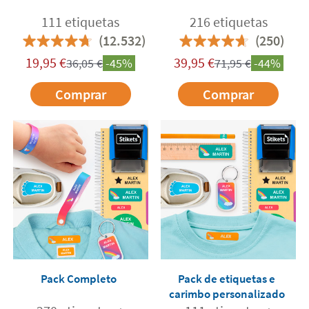
111 etiquetas
216 etiquetas
(12.532)
(250)
19,95
€
39,95
€
36,05
€
-45%
71,95
€
-44%
Comprar
Comprar
Pack Completo
Pack de etiquetas e
carimbo personalizado