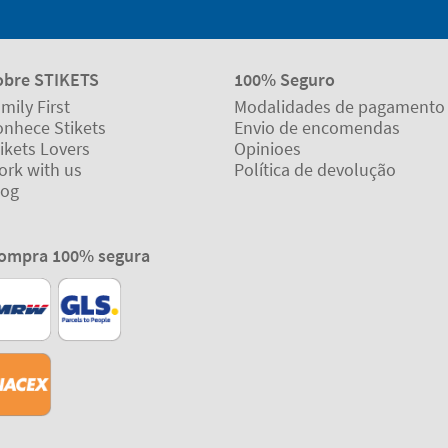
obre STIKETS
100% Seguro
mily First
Modalidades de pagamento
onhece Stikets
Envio de encomendas
ikets Lovers
Opinioes
ork with us
Política de devolução
log
ompra 100% segura