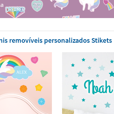
sa
is removíveis personalizados Stikets