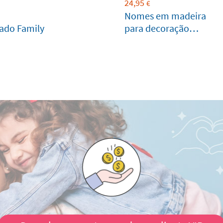
24,95
€
Nomes em madeira
zado Family
para decoração
grandes