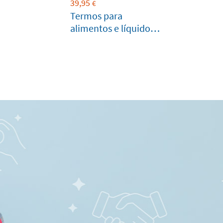
39,95
€
Termos para
alimentos e líquidos
para bebés Azul Claro