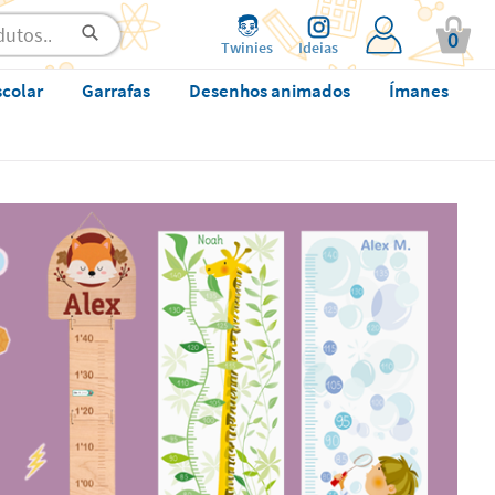
0
Twinies
Ideias
scolar
Garrafas
Desenhos animados
Ímanes