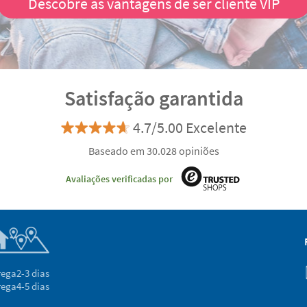
Descobre as vantagens de ser cliente VIP
Satisfação garantida
4.7/5.00 Excelente
Baseado em 30.028 opiniões
Avaliações verificadas por
rega
2-3 dias
rega
4-5 dias