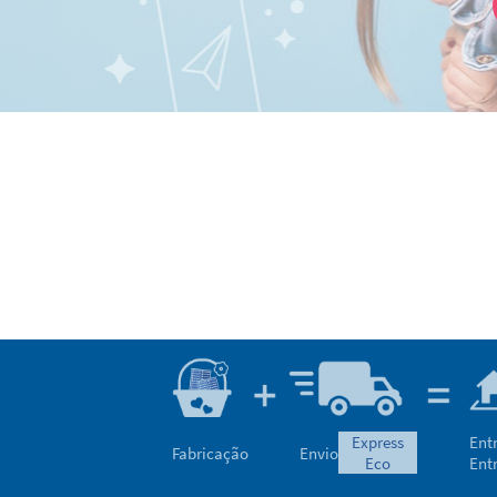
express
Ent
Fabricação
Envio
eco
Ent