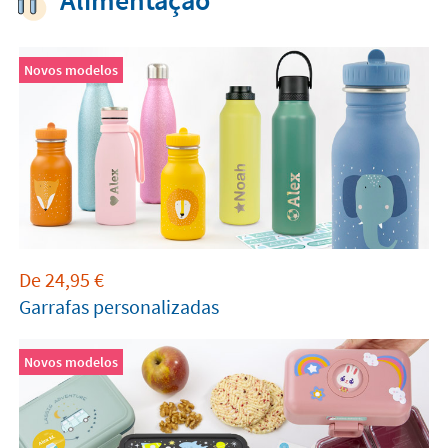
Alimentação
Novos modelos
De
24,95
€
Garrafas personalizadas
Novos modelos