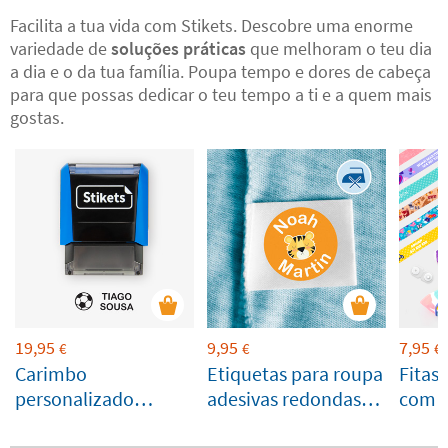
Facilita a tua vida com Stikets. Descobre uma enorme
variedade de
soluções práticas
que melhoram o teu dia
a dia e o da tua família. Poupa tempo e dores de cabeça
para que possas dedicar o teu tempo a ti e a quem mais
gostas.
19,95
9,95
7,95
€
€
€
Carimbo
Etiquetas para roupa
Fitas
personalizado
adesivas redondas
com f
retangular para
com ícone