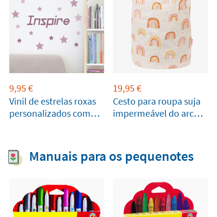
9,95
€
19,95
€
Vinil de estrelas roxas
Cesto para roupa suja
personalizados com
impermeável do arco-
nome
íris A Little Lovely
Company
Manuais para os pequenotes