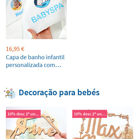
16,95
€
Capa de banho infantil
personalizada com
foto
Decoração para bebés
10% desc 2ª un...
10% desc 2ª un...