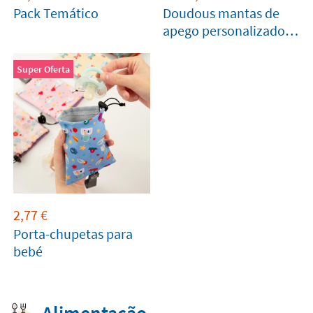
Pack Temático
Doudous mantas de
apego personalizados
para bebés
Super Oferta
2,77
€
Porta-chupetas para
bebé