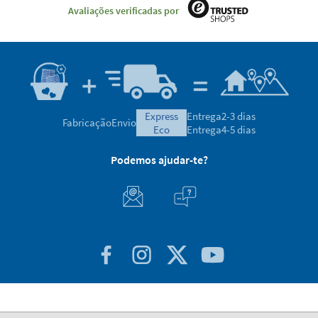
Avaliações verificadas por
express
Entrega
2-3 dias
Fabricação
Envio
eco
Entrega
4-5 dias
Podemos ajudar-te?