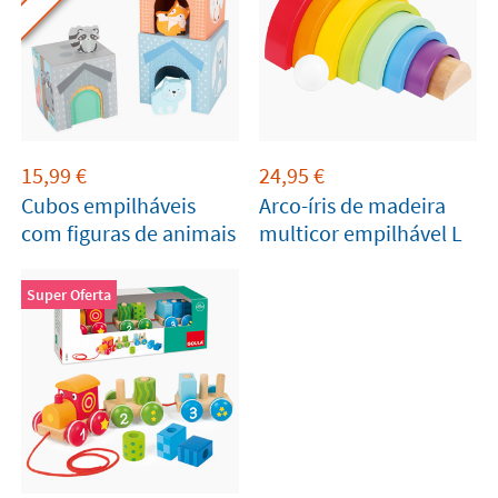
15,99
€
24,95
€
Cubos empilháveis
Arco-íris de madeira
com figuras de animais
multicor empilhável L
Super Oferta