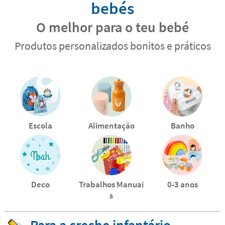
bebés
O melhor para o teu bebé
Produtos personalizados bonitos e práticos
Escola
Alimentação
Banho
Deco
Trabalhos Manuai
0-3 anos
s
Para a creche infantário