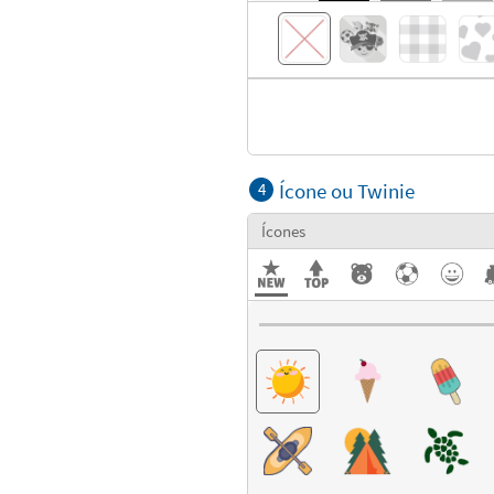
Ícone ou Twinie
4
Ícones