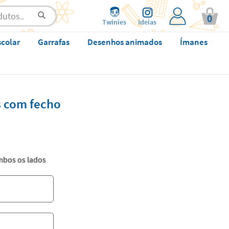
0
Twinies
Ideias
scolar
Garrafas
Desenhos animados
Ímanes
s com fecho
bos os lados