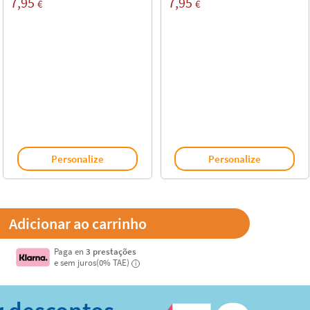
7,95
7,95
€
€
Personalize
Personalize
Paga en
3 prestações
e sem juros(0% TAE)
i