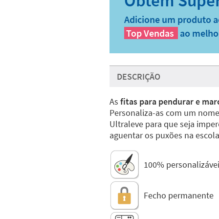
Adicione um produto a
Top Vendas
ao melho
DESCRIÇÃO
As
fitas para pendurar e mar
Personaliza-as com um nome 
Ultraleve para que seja imper
aguentar os puxões na escola
100% personalizáve
Fecho permanente