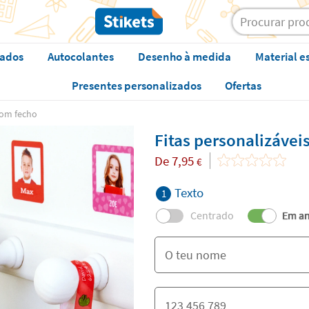
zados
Autocolantes
Desenho à medida
Material e
Presentes personalizados
Ofertas
com fecho
Fitas personalizávei
De
7,95
€
Texto
1
Centrado
Em am