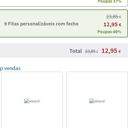
Poupas 37%
23,85
€
9 Fitas personalizáveis com fecho
12,95
€
Poupas 46%
12,95
Total
23,85
€
€
op vendas