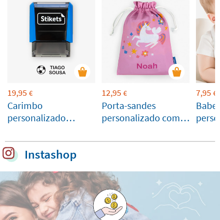
19,95
12,95
7,95
€
€
€
Carimbo
Porta-sandes
Babet
personalizado
personalizado com
perso
retangular para
unicórnio
nome
tecido e objetos
Instashop