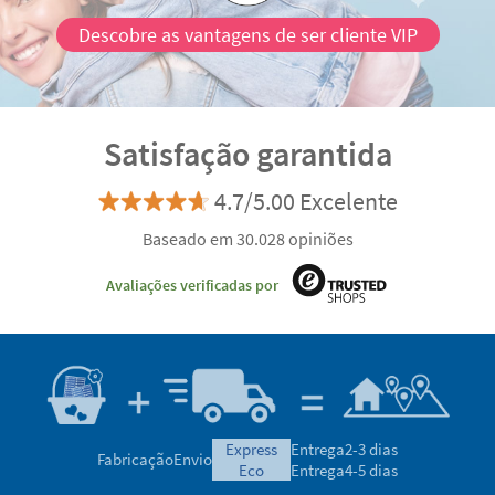
Descobre as vantagens de ser cliente VIP
Satisfação garantida
4.7/5.00 Excelente
Baseado em 30.028 opiniões
Avaliações verificadas por
express
Entrega
2-3 dias
Fabricação
Envio
eco
Entrega
4-5 dias