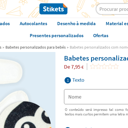
zados
Autocolantes
Desenho à medida
Material e
Presentes personalizados
Ofertas
s
Babetes personalizados para bebés
Babetes personalizados com nom
Babetes personaliz
De
7,95
€
Texto
1
O conteúdo será impresso tal como fo
textos mais curtos permitem uma letra m