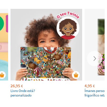
26,95
4,95
€
€
Livro Onde está?
Ímanes persona
personalizado
frigorífico ret