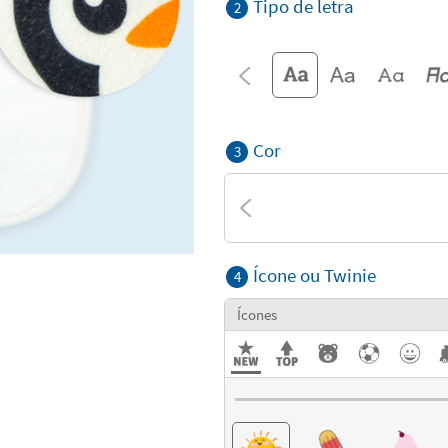
Tipo de letra
2
Cor
3
Ícone ou Twinie
4
Ícones