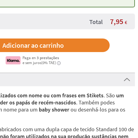
7,95
Total
€
Paga en
3 prestações
e sem juros(0% TAE)
i
izados com nome ou com frases em Stikets
. São
um
nder os papás de recém-nascidos
. Também podes
com nome para um
baby shower
ou desenhá-los para os
fabricados com uma dupla capa de tecido Standard 100 de
não foram utilizados na sua produção sustâncias nem