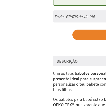
Envios GRÁTIS desde 19€
DESCRIÇÃO
Cria os teus
babetes personal
presente ideal para surpree
personalizar o teu babete 
teus filhos.
Os babetes para bebé estão 
OEKO-TEX®️
, que garante que