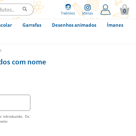
0
Twinies
Ideias
scolar
Garrafas
Desenhos animados
Ímanes
e
ados com nome
i introduzido. Os
aior.