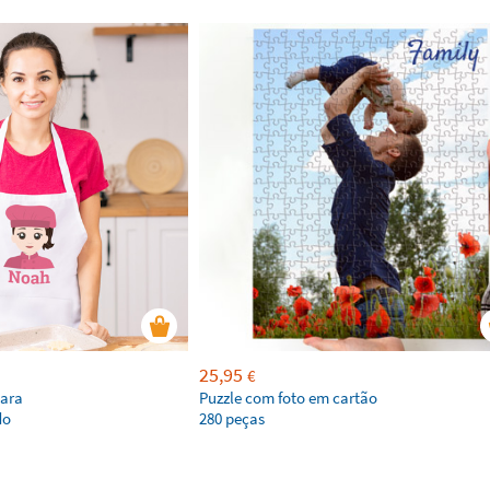
25,95
€
para
Puzzle com foto em cartão
do
280 peças