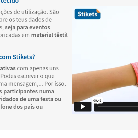
 tecido
ções de utilização. São
pre os teus dados de
s,
seja para eventos
abricadas em
material têxtil
 com Stikets?
cativas
com apenas uns
.
Podes escrever o que
ma mensagem,... Por isso,
os participantes numa
vidados de uma festa ou
lefone dos pais ou