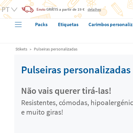
Envio
GRÁTIS
a partir de 19 €
detalhes
Packs
Etiquetas
Carimbos personali
Stikets
Pulseiras personalizadas
Pulseiras personalizadas
Não vais querer tirá-las!
Resistentes, cómodas, hipoalergéni
e muito giras!