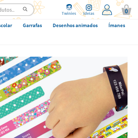
0
Twinies
Ideias
scolar
Garrafas
Desenhos animados
Ímanes