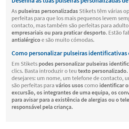
Desenha as tuas pulseiras personalizadas de
As
pulseiras personalizadas
Stikets têm várias op
perfeitas para que los mais pequenos levem sem
contacto, mas também são perfeitas para adulto
empresariais ou para praticar desporto
. Estão f
antialérgico
e são muito cómodas.
Como personalizar pulseiras identificativas
Em Stikets
podes personalizar pulseiras identifi
clics. Basta introduzir o teu
texto personalizado
desejares: um nome, um telefone de contacto, u
são perfeitas para
vários usos
como
identificar 
excursão, os integrantes de uma equipa, os con
para avisar para a existência de alergias ou o te
responsável pela criança.