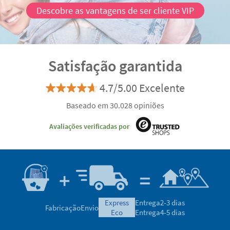
Descobre as vantagens de ser cliente VIP
Satisfação garantida
4.7/5.00 Excelente
Baseado em 30.028 opiniões
Avaliações verificadas por
express
Entrega
2-3 dias
Fabricação
Envio
eco
Entrega
4-5 dias