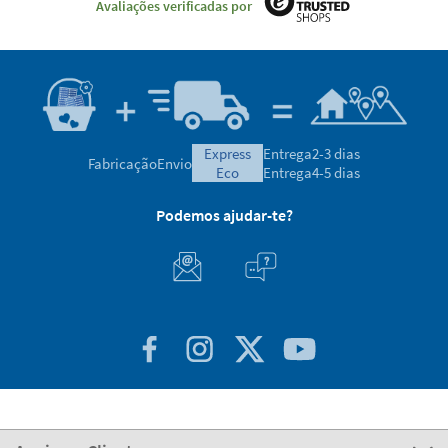
Avaliações verificadas por
express
Entrega
2-3 dias
Fabricação
Envio
eco
Entrega
4-5 dias
Podemos ajudar-te?