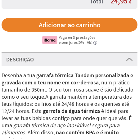
24,95
Total
€
Paga en
3 prestações
e sem juros(0% TAE)
i
DESCRIÇÃO
Desenha a tua
garrafa térmica Tandem personalizada e
gravada com o teu nome em cor-de-rosa
, num prático
tamanho de 350ml. O seu tom rosa suave é tão delicado
como o seu toque.A garrafa mantém a temperatura dos
teus líquidos: os frios até 24/48 horas e os quentes até
12/24 horas. Esta
garrafa de água térmica
é ideal para
levar as tuas bebidas contigo para onde quer que vás. É
uma
garrafa térmica de aço inoxidável segura para
alimentos
. Além disso,
não contém BPA e é muito