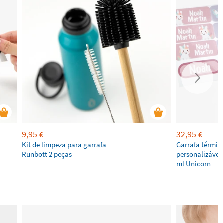
9,95
32,95
€
€
Kit de limpeza para garrafa
Garrafa térmic
Runbott 2 peças
personalizável
ml Unicorn