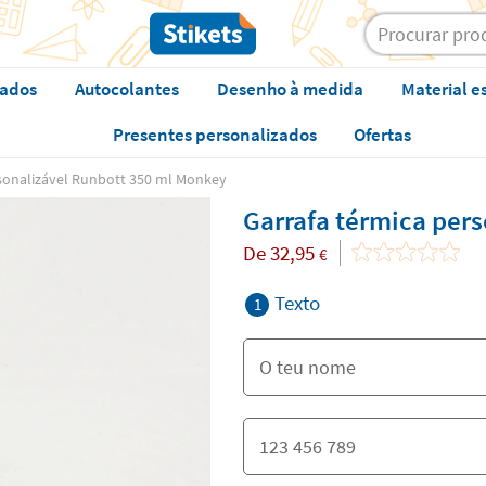
zados
Autocolantes
Desenho à medida
Material e
Presentes personalizados
Ofertas
rsonalizável Runbott 350 ml Monkey
Garrafa térmica per
De
32,95
€
Texto
1