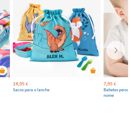
14,95
7,95
€
€
Sacos para o lanche
Babetes perso
nome