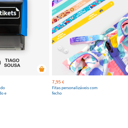
7,95
€
ado
Fitas personalizáveis com
do e
fecho