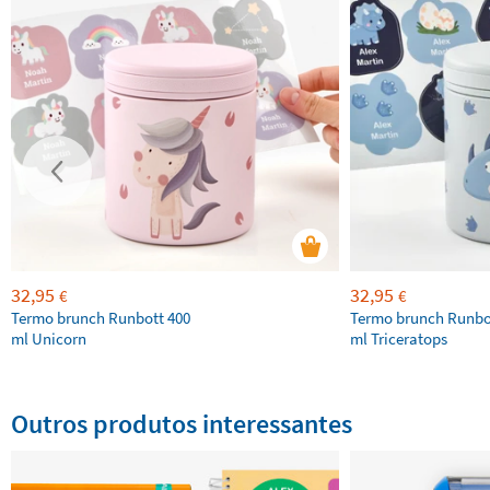
32,95
32,95
€
€
Termo brunch Runbott 400
Termo brunch Runbo
ml Unicorn
ml Triceratops
Outros produtos interessantes