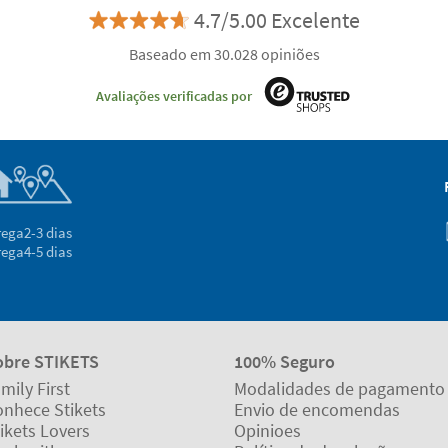
4.7/5.00 Excelente
Baseado em 30.028 opiniões
Avaliações verificadas por
rega
2-3 dias
rega
4-5 dias
obre STIKETS
100% Seguro
mily First
Modalidades de pagamento
onhece Stikets
Envio de encomendas
ikets Lovers
Opinioes