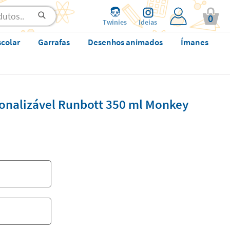
0
Twinies
Ideias
scolar
Garrafas
Desenhos animados
Ímanes
sonalizável Runbott 350 ml Monkey