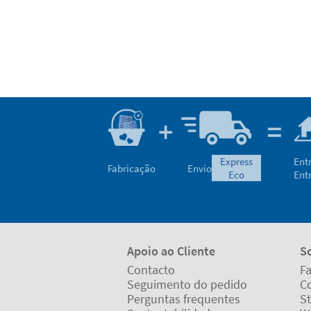
express
Ent
Fabricação
Envio
eco
Ent
Apoio ao Cliente
S
Contacto
Fa
Seguimento do pedido
C
Perguntas frequentes
St