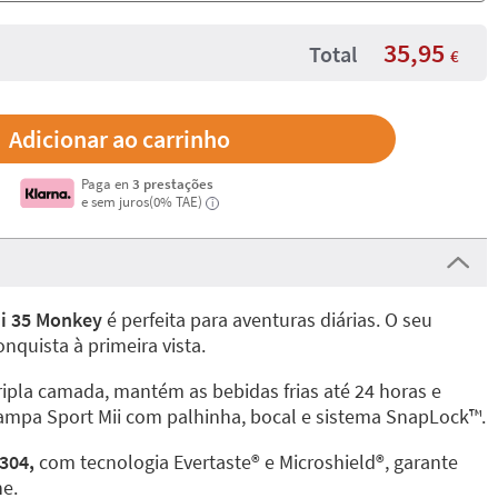
35,95
Total
€
Paga en
3 prestações
e sem juros(0% TAE)
i
ii 35 Monkey
é perfeita para aventuras diárias. O seu
nquista à primeira vista.
ipla camada, mantém as bebidas frias até 24 horas e
tampa Sport Mii com palhinha, bocal e sistema SnapLock™️.
304,
com tecnologia Evertaste®️ e Microshield®️, garante
ne.