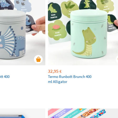
32,95
€
tt 400
Termo Runbott Brunch 400
ml Alligator