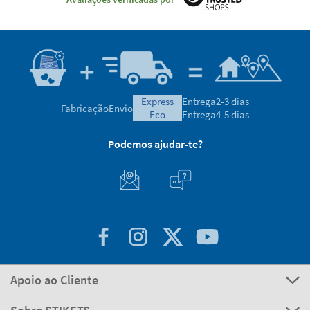
express
Entrega
2-3 dias
Fabricação
Envio
eco
Entrega
4-5 dias
Podemos ajudar-te?
Apoio ao Cliente