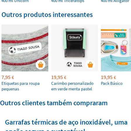
400 ml Unicorn
400 ml Triceratops
400 ml Alligator
Outros produtos interessantes
7,95
19,95
19,95
€
€
€
Etiquetas para roupa
Carimbo personalizado
Pack Básico
pequenas
em verde menta pastel
Outros clientes também compraram
Garrafas térmicas de aço inoxidável, uma