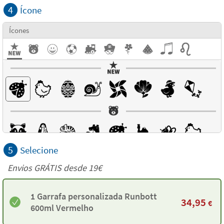
4
Ícone
Ícones
5
Selecione
Envios GRÁTIS desde 19€
1 Garrafa personalizada Runbott
34,95
€
600ml Vermelho