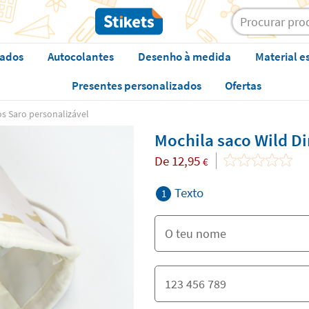
zados
Autocolantes
Desenho à medida
Material e
Presentes personalizados
Ofertas
os Saro personalizável
Mochila saco Wild Di
De
12,95
€
Texto
1