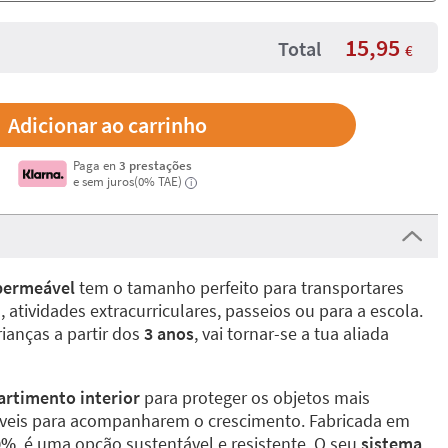
15,95
Total
€
Paga en
3 prestações
e sem juros(0% TAE)
i
permeável
tem o tamanho perfeito para transportares
, atividades extracurriculares, passeios ou para a escola.
ianças a partir dos
3 anos
, vai tornar-se a tua aliada
rtimento interior
para proteger os objetos mais
táveis para acompanharem o crescimento. Fabricada em
0%
, é uma opção sustentável e resistente. O seu
sistema