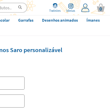
0
Twinies
Ideias
scolar
Garrafas
Desenhos animados
Ímanes
nos Saro personalizável