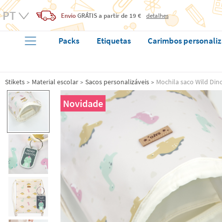
Envio
GRÁTIS
a partir de 19 €
detalhes
Packs
Etiquetas
Carimbos personali
Stikets
Material escolar
Sacos personalizáveis
Mochila saco Wild Din
Novidade