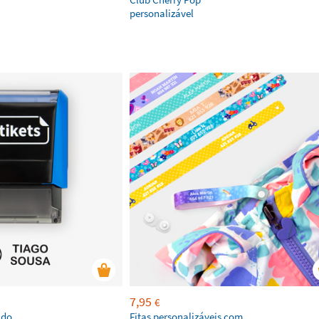
personalizável
7,95
€
ado
Fitas personalizáveis com