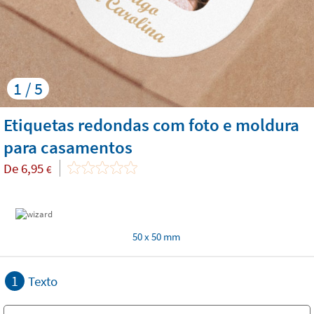
1 / 5
Etiquetas redondas com foto e moldura
para casamentos
De
6,95
€
50 x 50 mm
1
Texto