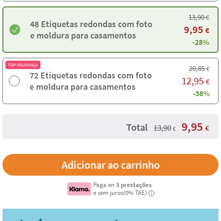
13,90
€
48 Etiquetas redondas com foto
9,95
€
e moldura para casamentos
-28%
TOP POUPANÇA
20,85
€
72 Etiquetas redondas com foto
12,95
€
e moldura para casamentos
-38%
9,95
Total
13,90
€
€
Paga en
3 prestações
e sem juros(0% TAE)
i