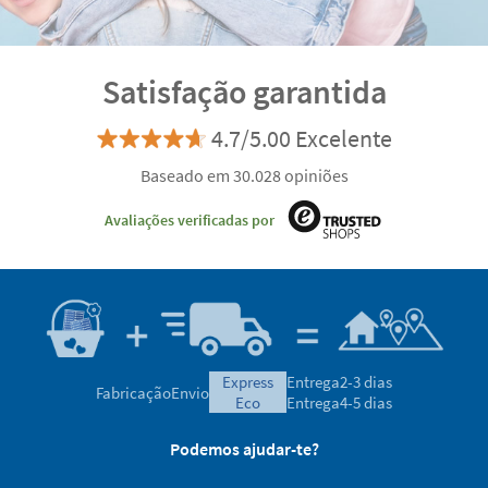
Satisfação garantida
4.7/5.00 Excelente
Baseado em 30.028 opiniões
Avaliações verificadas por
express
Entrega
2-3 dias
Fabricação
Envio
eco
Entrega
4-5 dias
Podemos ajudar-te?