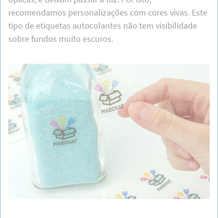
O
vinil transparente
é para uso interior e não permite
a impressão com tinta branca. A parte branca do teu
desenho vai ver-se transparente. O desenho e as cores
que se imprimem sobre o vinil transparente não são
opacas, e deixam passar a luz. Por isto,
recomendamos personalizações com cores vivas. Este
tipo de etiquetas autocolantes não tem visibilidade
sobre fundos muito escuros.