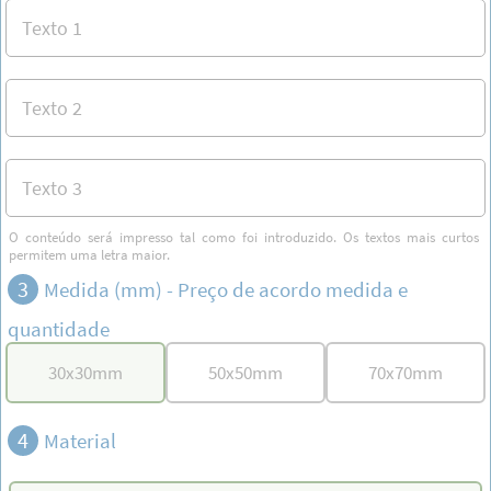
O conteúdo será impresso tal como foi introduzido. Os textos mais curtos
permitem uma letra maior.
3
Medida (mm) -
Preço de acordo medida e
quantidade
30
x
30
mm
50
x
50
mm
70
x
70
mm
4
Material