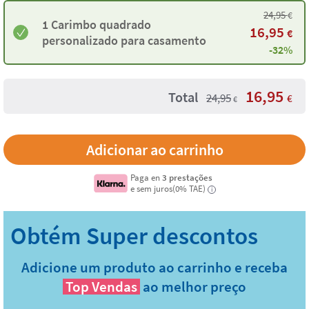
24,95
€
1 Carimbo quadrado
16,95
€
personalizado para casamento
-32%
16,95
Total
24,95
€
€
Paga en
3 prestações
e sem juros(0% TAE)
i
Adicione um produto ao carrinho e receba
Top Vendas
ao melhor preço