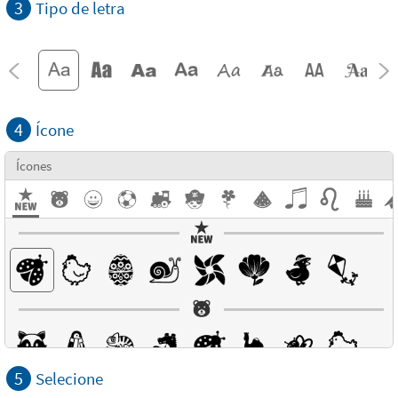
3
Tipo de letra
4
Ícone
Ícones
5
Selecione