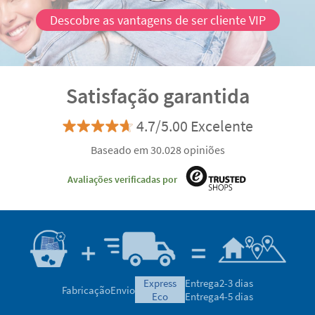
Descobre as vantagens de ser cliente VIP
Satisfação garantida
4.7/5.00 Excelente
Baseado em 30.028 opiniões
Avaliações verificadas por
express
Entrega
2-3 dias
Fabricação
Envio
eco
Entrega
4-5 dias