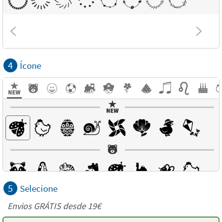
4
Ícone
5
Selecione
Envios GRÁTIS desde 19€