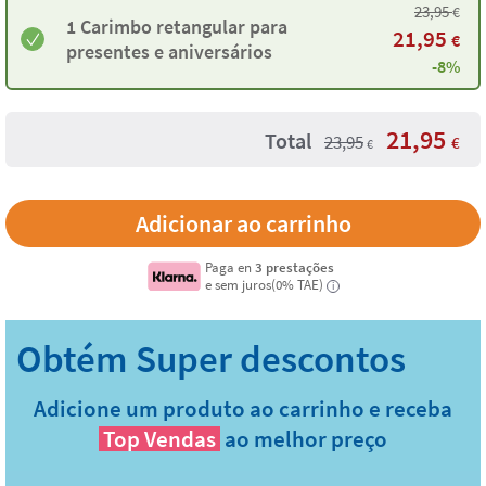
23,95
€
1 Carimbo retangular para
21,95
€
presentes e aniversários
-8%
21,95
Total
23,95
€
€
Paga en
3 prestações
e sem juros(0% TAE)
i
Adicione um produto ao carrinho e receba
Top Vendas
ao melhor preço