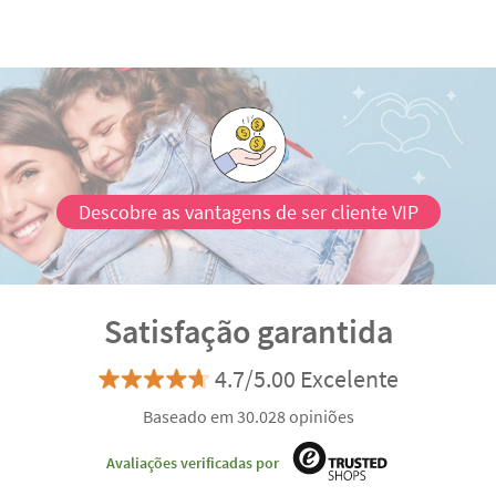
Descobre as vantagens de ser cliente VIP
Satisfação garantida
4.7/5.00 Excelente
Baseado em 30.028 opiniões
Avaliações verificadas por
express
Entrega
2-3 dias
Fabricação
Envio
eco
Entrega
4-5 dias