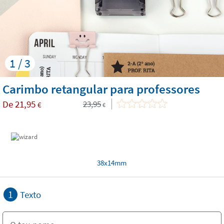
1 / 3
Carimbo retangular para professores
De
21,95
23,95
€
€
38x14mm
1
Texto