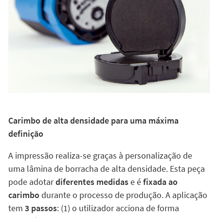
Carimbo de alta densidade para uma máxima
definição
A impressão realiza-se graças à personalização de
uma lâmina de borracha de alta densidade. Esta peça
pode adotar
diferentes medidas
e é
fixada ao
carimbo
durante o processo de produção. A aplicação
tem
3 passos
: (1) o utilizador acciona de forma
automática o carimbo, (2) a placa de impressão que se
encontra em contacto com a almofada de tinta gira
sobre o seu próprio eixo graças ao mecanismo de
retorno e (3) o carimbo entra em contacto com a
superfície e imprime a personalização.