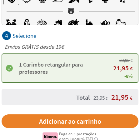
4
Selecione
Envios GRÁTIS desde 19€
23,95
€
1 Carimbo retangular para
21,95
€
professores
-8%
21,95
Total
23,95
€
€
Paga en
3 prestações
e sem juros(0% TAE)
i