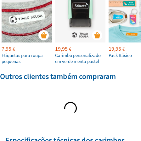
7,95
19,95
19,95
€
€
€
Etiquetas para roupa
Carimbo personalizado
Pack Básico
pequenas
em verde menta pastel
Outros clientes também compraram
Especificações técnicas dos carimbos
Stikets®️
O carimbo personalizado Stikets®️ é
a solução mais
rápida e fiável de marcar qualquer superfície têxtil