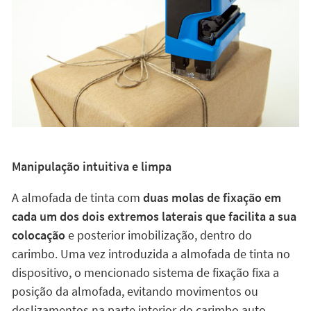
Manipulação intuitiva e limpa
A almofada de tinta com
duas molas de fixação em
cada um dos dois extremos laterais que facilita a sua
colocação
e posterior imobilização, dentro do
carimbo. Uma vez introduzida a almofada de tinta no
dispositivo, o mencionado sistema de fixação fixa a
posição da almofada, evitando movimentos ou
deslizamentos na parte interior do carimbo auto-
entintado. Este
sistema permite que o utilizador
possa extrair a almofada do carimbo
. Basta apertar
as saliências e deslizar a almofada até o exterior com
os dedos. Este sistema é muito mais limpo porque não
é necessário tocar a almofada com os dedos.