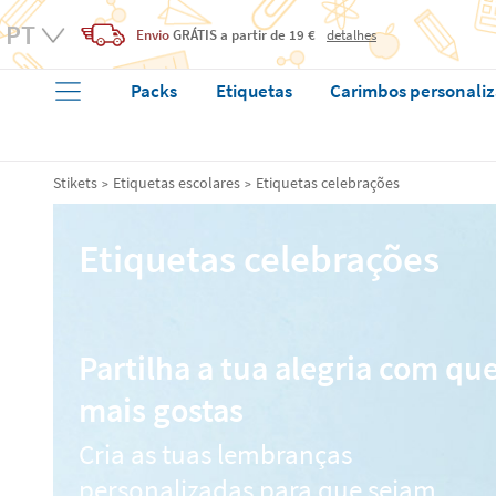
Envio
GRÁTIS
a partir de 19 €
detalhes
Packs
Etiquetas
Carimbos personali
Stikets
Etiquetas escolares
Etiquetas celebrações
Etiquetas celebrações
Partilha a tua alegria com qu
mais gostas
Cria as tuas lembranças
personalizadas para que sejam