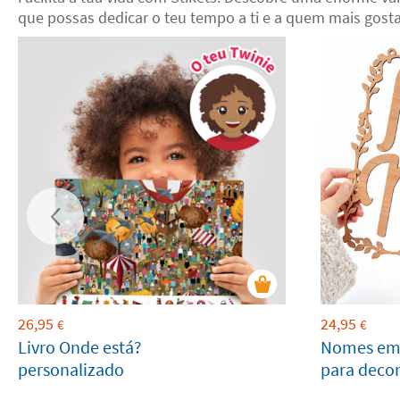
que possas dedicar o teu tempo a ti e a quem mais gosta
26,95
24,95
€
€
Livro Onde está?
Nomes em
personalizado
para deco
grandes