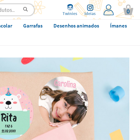
0
Twinies
Ideias
scolar
Garrafas
Desenhos animados
Ímanes