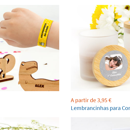
A partir de
3,95
€
Lembrancinhas para C