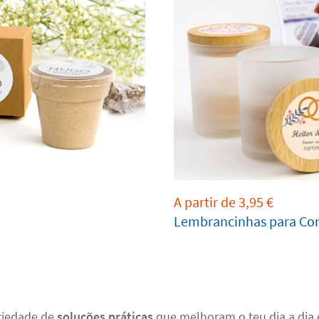
A partir de
3,95
€
Lembrancinhas para Co
ariedade de
soluções práticas
que melhoram o teu dia a dia 