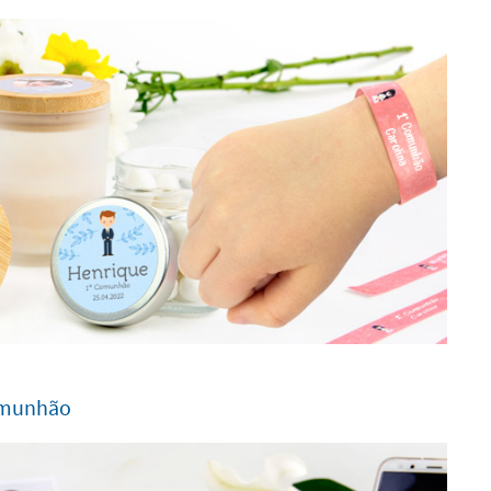
omunhão