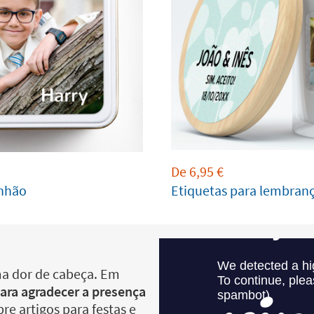
De
6,95
€
unhão
Etiquetas para lembran
a dor de cabeça. Em
para agradecer a presença
bre artigos para festas e