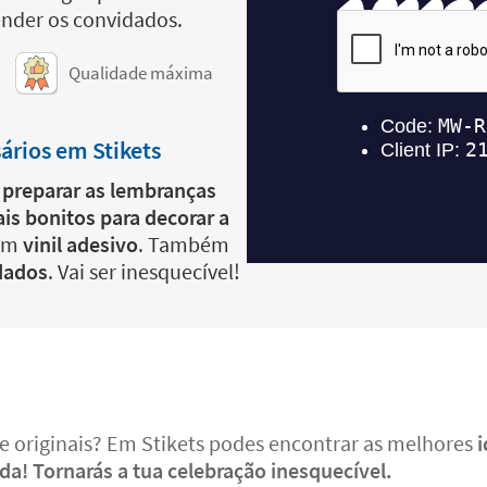
ender os convidados.
Qualidade máxima
rios em Stikets
e preparar as lembranças
is bonitos para decorar a
om
vinil adesivo
. Também
dados
. Vai ser inesquecível!
 e originais? Em Stikets podes encontrar as melhores
i
a! Tornarás a tua celebração inesquecível.