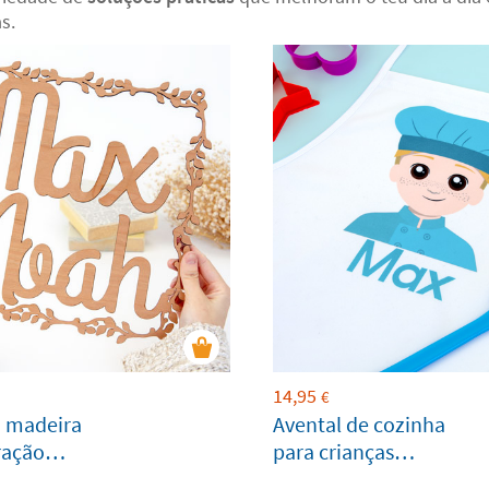
s.
14,95
€
 madeira
Avental de cozinha
ração
para crianças
personalizado