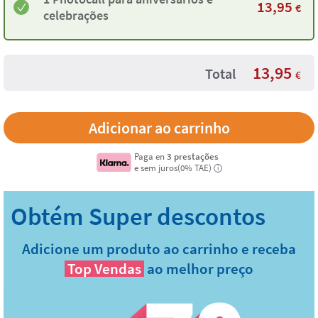
13,95
€
celebrações
13,95
Total
€
Paga en
3 prestações
e sem juros(0% TAE)
i
Adicione um produto ao carrinho e receba
Top Vendas
ao melhor preço