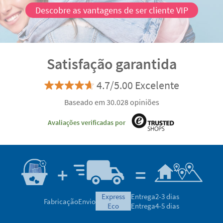
Descobre as vantagens de ser cliente VIP
Satisfação garantida
4.7/5.00 Excelente
Baseado em 30.028 opiniões
Avaliações verificadas por
express
Entrega
2-3 dias
Fabricação
Envio
eco
Entrega
4-5 dias