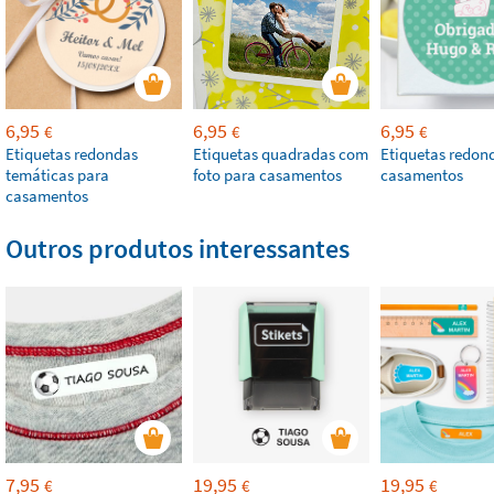
6,95
6,95
6,95
€
€
€
Etiquetas redondas
Etiquetas quadradas com
Etiquetas redon
temáticas para
foto para casamentos
casamentos
casamentos
Outros produtos interessantes
7,95
19,95
19,95
€
€
€