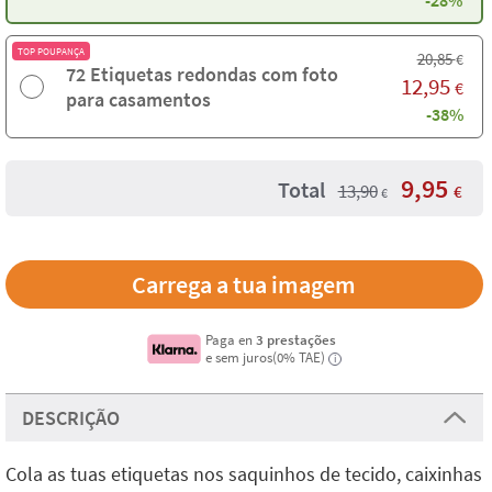
-28%
TOP POUPANÇA
20,85
€
72 Etiquetas redondas com foto
12,95
€
para casamentos
-38%
9,95
Total
13,90
€
€
Carrega a tua imagem
Paga en
3 prestações
e sem juros(0% TAE)
i
DESCRIÇÃO
Cola as tuas etiquetas nos saquinhos de tecido, caixinhas