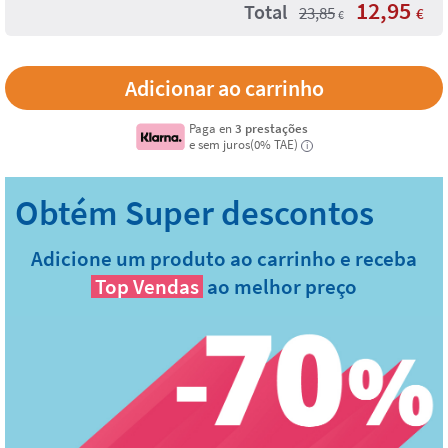
12,95
Total
23,85
€
€
Paga en
3 prestações
e sem juros(0% TAE)
i
Adicione um produto ao carrinho e receba
Top Vendas
ao melhor preço