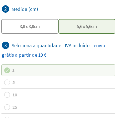
2
Medida (cm)
3,8
x
3,8
cm
5,6
x
5,6
cm
3
Seleciona a quantidade - IVA incluído -
envio
grátis
a partir de 19 €
1
5
10
25