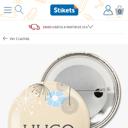
0
ENVIO
GRÁTIS
A PARTIR DE 19 €
Ver Crachás