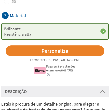
50
3
Material
Brilhante
Resistência alta
Formatos: JPG, PNG, GIF, SVG, PDF
Paga en
3 prestações
e sem juros(0% TAE)
i
DESCRIÇÃO
Estás à procura de um detalhe original para alegrar a
celebração do batizado do teu pequenote?
Surpreende