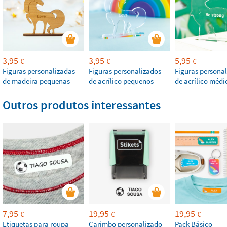
3,95
3,95
5,95
€
€
€
Figuras personalizadas
Figuras personalizados
Figuras persona
de madeira pequenas
de acrílico pequenos
de acrílico médi
Outros produtos interessantes
7,95
19,95
19,95
€
€
€
Etiquetas para roupa
Carimbo personalizado
Pack Básico