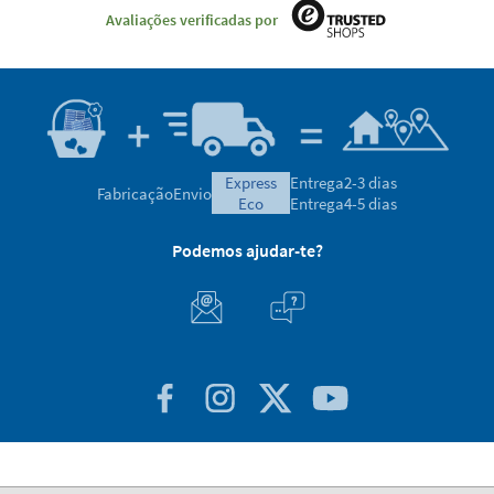
Avaliações verificadas por
express
Entrega
2-3 dias
Fabricação
Envio
eco
Entrega
4-5 dias
Podemos ajudar-te?