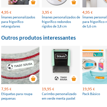
4,95
3,95
4,95
€
€
€
Ímanes personalizados
Ímanes personalizados de
Ímanes personal
para frigorífico
frigorífico redondos
para frigorífico
retangulares
rígidos de 3,8 cm
de 5,6 cm
Outros produtos interessantes
7,95
19,95
19,95
€
€
€
Etiquetas para roupa
Carimbo personalizado
Pack Básico
pequenas
em verde menta pastel