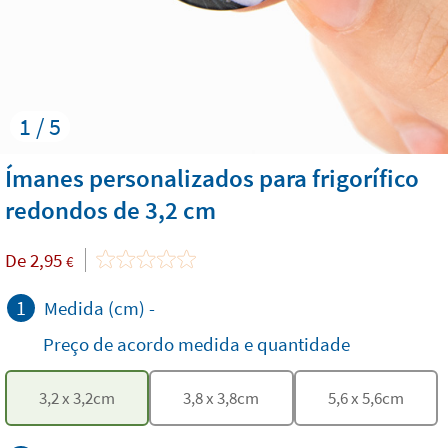
1 / 5
Ímanes personalizados para frigorífico
redondos de 3,2 cm
De
2,95
€
1
Medida (cm)
-
Preço de acordo medida e quantidade
3,2
x
3,2
cm
3,8
x
3,8
cm
5,6
x
5,6
cm