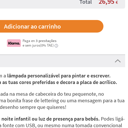
26,95
Total
€
Paga en
3 prestações
e sem juros(0% TAE)
i
om a
lâmpada personalizável para pintar e escrever.
s tuas cores preferidas e decora a placa de acrílico.
inada na mesa de cabeceira do teu pequenote, no
uma bonita frase de lettering ou uma mensagem para a tua
o desenho sempre que quiseres!
noite infantil ou luz de presença para bebés.
Podes ligá-
a fonte com USB, ou mesmo numa tomada convencional