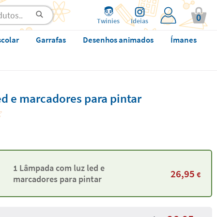
0
Twinies
Ideias
scolar
Garrafas
Desenhos animados
Ímanes
d e marcadores para pintar
1 Lâmpada com luz led e
26,95
€
marcadores para pintar