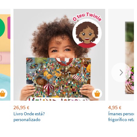
26,95
4,95
€
€
Livro Onde está?
Ímanes persona
personalizado
frigorífico ret