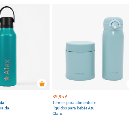
39,95
€
ada
Termos para alimentos e
ralda
líquidos para bebés Azul
Claro