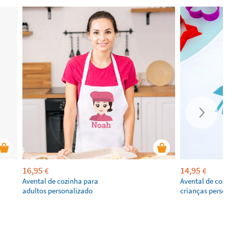
16,95
14,95
€
€
Avental de cozinha para
Avental de coz
adultos personalizado
crianças perso