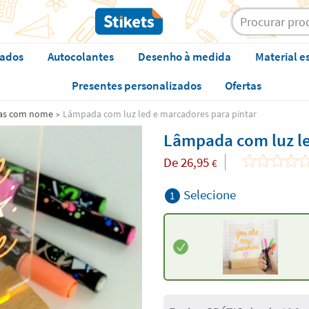
zados
Autocolantes
Desenho à medida
Material e
Presentes personalizados
Ofertas
das com nome
Lâmpada com luz led e marcadores para pintar
Lâmpada com luz le
De
26,95
€
Selecione
1