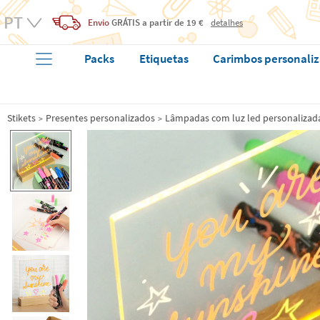
Envio
GRÁTIS
a partir de 19 €
detalhes
Packs
Etiquetas
Carimbos personali
Stikets
Presentes personalizados
Lâmpadas com luz led personaliza