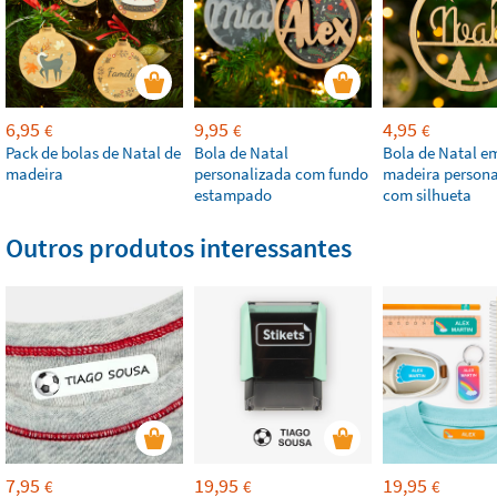
6,95
9,95
4,95
€
€
€
Pack de bolas de Natal de
Bola de Natal
Bola de Natal e
madeira
personalizada com fundo
madeira persona
estampado
com silhueta
Outros produtos interessantes
7,95
19,95
19,95
€
€
€