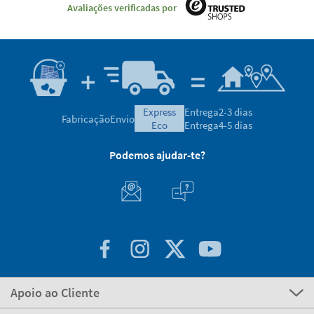
Avaliações verificadas por
express
Entrega
2-3 dias
Fabricação
Envio
eco
Entrega
4-5 dias
Podemos ajudar-te?
Apoio ao Cliente