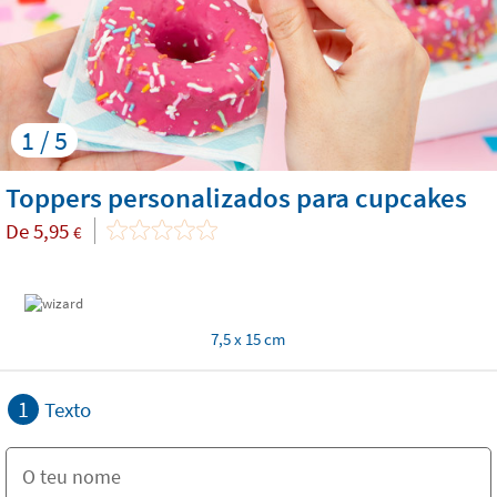
1 / 5
Toppers personalizados para cupcakes
De
5,95
€
7,5 x 15 cm
1
Texto