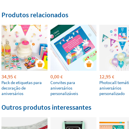
Produtos relacionados
34,95
0,00
12,95
€
€
€
Pack de etiquetas para
Convites para
Photocall temát
decoração de
aniversários
aniversários
aniversários
personalizáveis
personalizado
Outros produtos interessantes