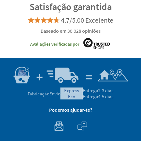
Satisfação garantida
4.7/5.00 Excelente
Baseado em 30.028 opiniões
Avaliações verificadas por
express
Entrega
2-3 dias
Fabricação
Envio
eco
Entrega
4-5 dias
Podemos ajudar-te?