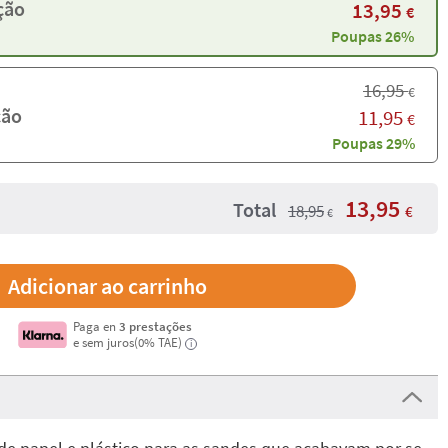
ção
13,95
€
Poupas 26%
16,95
€
ção
11,95
€
Poupas 29%
13,95
Total
18,95
€
€
Paga en
3 prestações
e sem juros(0% TAE)
i