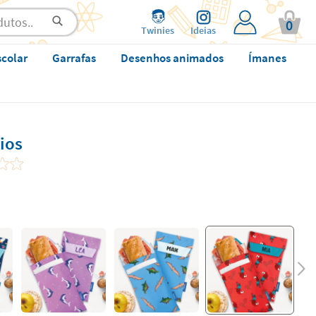
0
Twinies
Ideias
scolar
Garrafas
Desenhos animados
Ímanes
ios