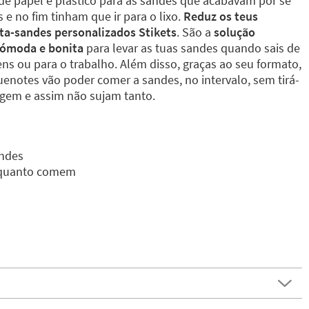
e papel e plástico para as sandes que acabavam por se
e no fim tinham que ir para o lixo.
Reduz os teus
ta-sandes personalizados Stikets
. São a
solução
 cómoda e bonita
para levar as tuas sandes quando sais de
gens ou para o trabalho. Além disso, graças ao seu formato,
uenotes vão poder comer a sandes, no intervalo, sem tirá-
gem e assim não sujam tanto.
ndes
enquanto comem