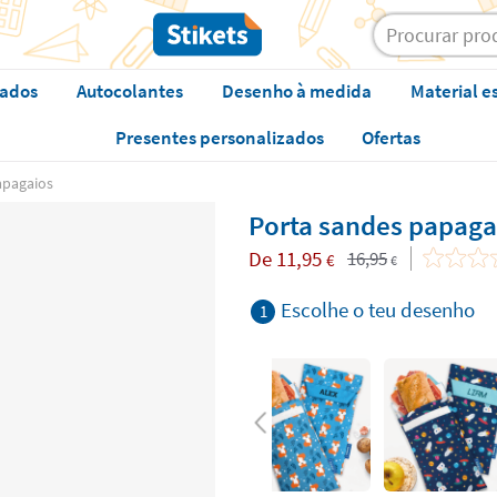
zados
Autocolantes
Desenho à medida
Material e
Presentes personalizados
Ofertas
apagaios
Porta sandes papaga
De
11,95
16,95
€
€
Escolhe o teu desenho
1