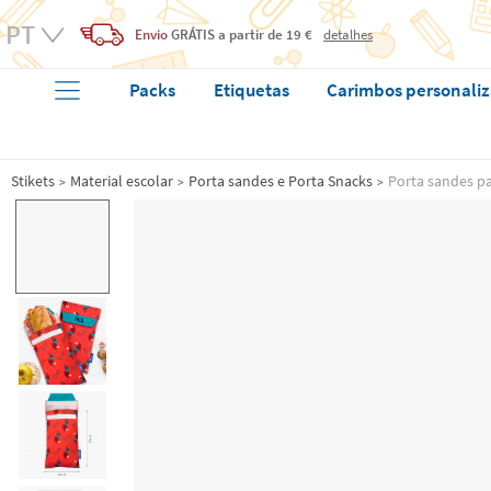
Envio
GRÁTIS
a partir de 19 €
detalhes
Packs
Etiquetas
Carimbos personali
Stikets
Material escolar
Porta sandes e Porta Snacks
Porta sandes p