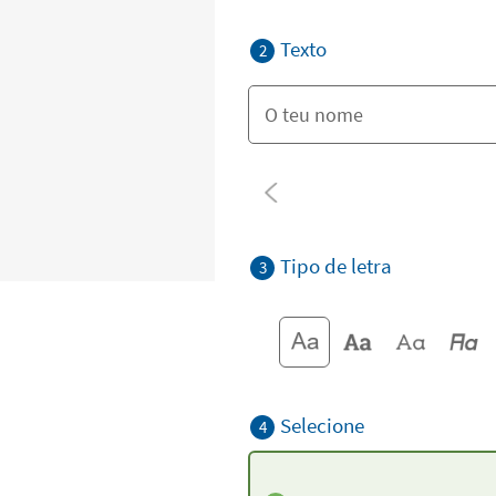
Texto
2
Tipo de letra
3
Selecione
4