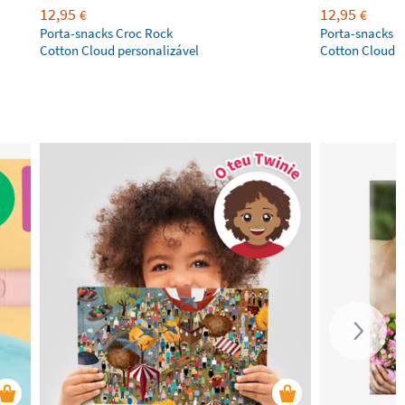
12,95
12,95
€
€
Porta-snacks Croc Rock
Porta-snacks 
Cotton Cloud personalizável
Cotton Cloud p