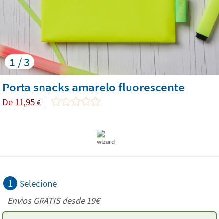
1 / 3
Porta snacks amarelo fluorescente
De
11,95
€
1
Selecione
Envios GRÁTIS desde 19€