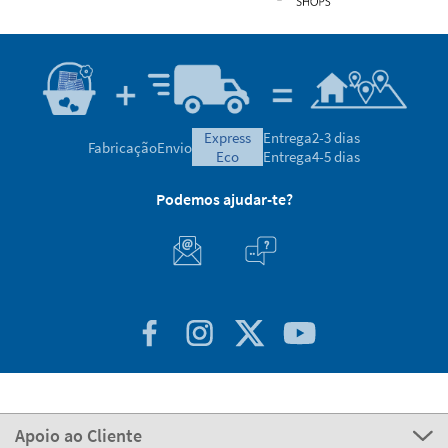
express
Entrega
2-3 dias
Fabricação
Envio
eco
Entrega
4-5 dias
Podemos ajudar-te?
Apoio ao Cliente