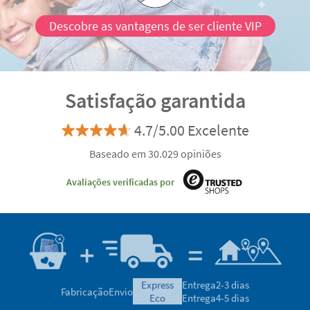
Satisfação garantida
4.7/5.00 Excelente
Baseado em 30.029 opiniões
Avaliações verificadas por
express
Entrega
2-3 dias
Fabricação
Envio
eco
Entrega
4-5 dias
Podemos ajudar-te?