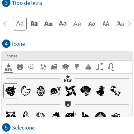
3
Tipo de letra
4
Ícone
Ícones
5
Selecione