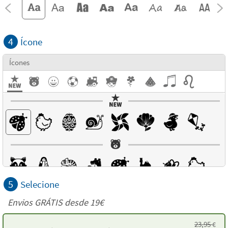
4
Ícone
Ícones
5
Selecione
Envios GRÁTIS desde 19€
23,95
€