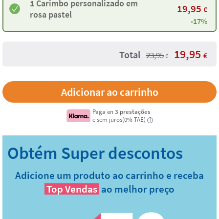
1 Carimbo personalizado em
19,95
€
rosa pastel
-17%
19,95
Total
23,95
€
€
Paga en
3 prestações
e sem juros(0% TAE)
i
Adicione um produto ao carrinho e receba
Top Vendas
ao melhor preço