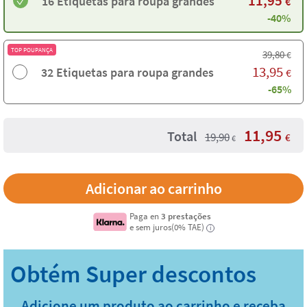
11,95
16 Etiquetas para roupa grandes
€
-40%
TOP POUPANÇA
39,80
€
13,95
32 Etiquetas para roupa grandes
€
-65%
11,95
Total
19,90
€
€
Paga en
3 prestações
e sem juros(0% TAE)
i
Adicione um produto ao carrinho e receba