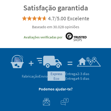
Satisfação garantida
4.7/5.00 Excelente
Baseado em 30.028 opiniões
Avaliações verificadas por
express
Entrega
2-3 dias
Fabricação
Envio
eco
Entrega
4-5 dias
Podemos ajudar-te?