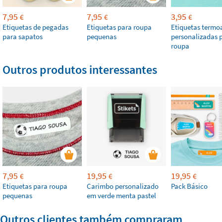
7,95
7,95
3,95
€
€
€
Etiquetas de pegadas
Etiquetas para roupa
Etiquetas termo
para sapatos
pequenas
personalizadas 
roupa
Outros produtos interessantes
7,95
19,95
19,95
€
€
€
Etiquetas para roupa
Carimbo personalizado
Pack Básico
pequenas
em verde menta pastel
Outros clientes também compraram