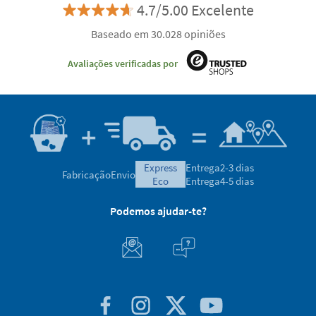
4.7/5.00 Excelente
Baseado em 30.028 opiniões
Avaliações verificadas por
express
Entrega
2-3 dias
Fabricação
Envio
eco
Entrega
4-5 dias
Podemos ajudar-te?