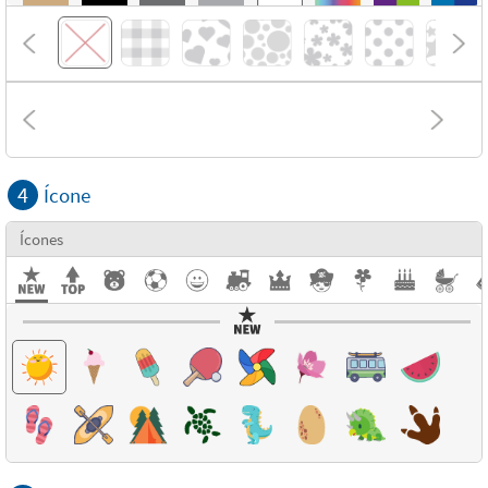
4
Ícone
Ícones