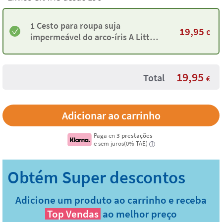
1 Cesto para roupa suja
19,95
€
impermeável do arco-íris A Little
Lovely Company
19,95
Total
€
Paga en
3 prestações
e sem juros(0% TAE)
i
Adicione um produto ao carrinho e receba
Top Vendas
ao melhor preço