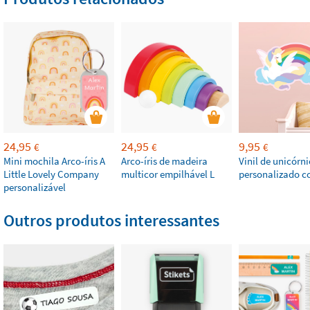
24,95
24,95
9,95
€
€
€
Mini mochila Arco-íris A
Arco-íris de madeira
Vinil de unicórni
Little Lovely Company
multicor empilhável L
personalizado 
personalizável
Outros produtos interessantes