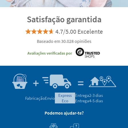
Satisfação garantida
4.7/5.00 Excelente
Baseado em 30.028 opiniões
Avaliações verificadas por
express
Entrega
2-3 dias
Fabricação
Envio
eco
Entrega
4-5 dias
Podemos ajudar-te?