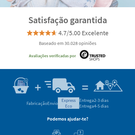
Satisfação garantida
4.7/5.00 Excelente
Baseado em 30.028 opiniões
Avaliações verificadas por
express
Entrega
2-3 dias
Fabricação
Envio
eco
Entrega
4-5 dias
Podemos ajudar-te?