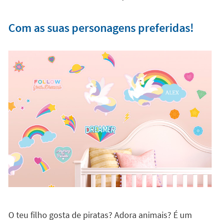
o quarto dos teus filhos num mundo único de
imaginação e criatividade. Ao ser
100% removíveis e
recolocáveis,
tu e os teus filhos vão poder brincar com
os vinis e decorar as paredes com a vossa própria
composição. Incluso podem contar histórias e mudá-
las quando quiserem. Imaginação sem limites!
Com as suas personagens preferidas!