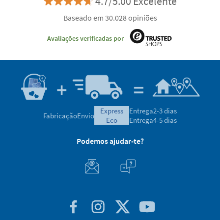
Descobre as vantagens de ser cliente VIP
Satisfação garantida
4.7/5.00 Excelente
Baseado em 30.028 opiniões
Avaliações verificadas por
express
Entrega
2-3 dias
Fabricação
Envio
eco
Entrega
4-5 dias
Podemos ajudar-te?