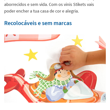
Uma solução fácil e divertida
Decora a tua casa da forma mais original e divertida.
Os vinis infantis Stikets são a
maneira mais criativa de
dar um toque especial aos quartos e aos espaços
para brincar dos teus filhos
. Acabaram os espaços
aborrecidos e sem vida. Com os vinis Stikets vais
poder encher a tua casa de cor e alegria.
Recolocáveis e sem marcas