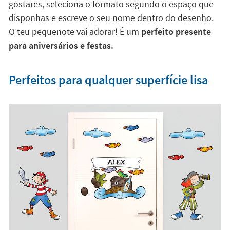
Sabemos qual é o teu nome preferido. Por isso, agora
podes personalizar os teus vinis Stikets com o nome
do teu pequenote
. Ideal para decorar o seu quarto de
uma forma mais pessoal! Escolhe o modelo que mais
gostares, seleciona o formato segundo o espaço que
disponhas e escreve o seu nome dentro do desenho.
O teu pequenote vai adorar! É um
perfeito presente
para aniversários e festas.
Perfeitos para qualquer superfície lisa