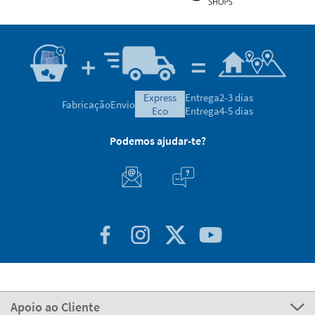
Satisfação garantida
4.7/5.00 Excelente
Baseado em 30.038 opiniões
Avaliações verificadas por
express
Entrega
2-3 dias
Fabricação
Envio
eco
Entrega
4-5 dias
Podemos ajudar-te?