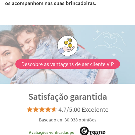
O teu filho gosta de piratas? Adora animais? É um
apaixonado pelos contos infantis? Sonha com
unicórnios?
Temos a certeza de que em Stikets irá
encontrar as suas personagens preferidas para que
os acompanhem nas suas brincadeiras.
Descobre as vantagens de ser cliente VIP